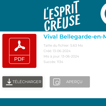
Vival Bellegarde-en
Taille du fichier: 5.63 Mo
Créé: 13-06-2024
Mis à jour: 13-06-2024
Succès: 1134
TÉLÉCHARGER
APERÇU