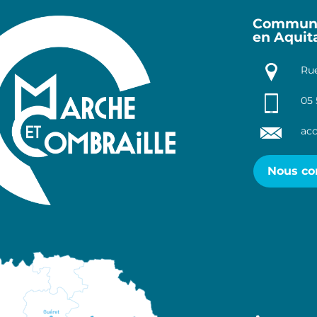
Communa
en Aquit
Rue
05 
acc
Nous co