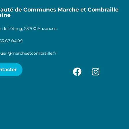
uté de Communes Marche et Combraille
aine
 de l’étang, 23700 Auzances
55 67 04 99
ueil@marcheetcombraille.fr
ntacter