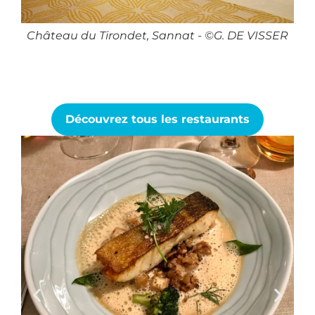
Château du Tirondet, Sannat - ©G. DE VISSER
ADRT
Clo
Découvrez tous les restaurants