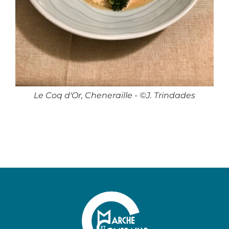
Le Coq d'Or, Cheneraille - ©J. Trindades