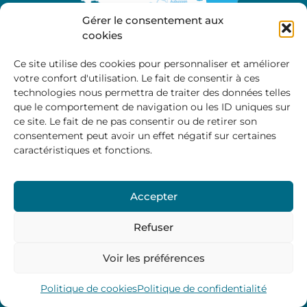
Gérer le consentement aux
cookies
Ce site utilise des cookies pour personnaliser et améliorer
votre confort d'utilisation. Le fait de consentir à ces
A propos
technologies nous permettra de traiter des données telles
Site officiel de la Communauté de Communes
que le comportement de navigation ou les ID uniques sur
Marche et Combraille en Aquitaine
ce site. Le fait de ne pas consentir ou de retirer son
consentement peut avoir un effet négatif sur certaines
caractéristiques et fonctions.
Horaires d’ouverture :
Accepter
Du lundi au jeudi :
9:00 – 12:00 / 14:00 – 17:00
Vendredi
: 9:00 – 12:00
Refuser
Voir les préférences
Mentions Légales
–
Politique des cookies
–
Politique de
confidentialité
– © 2024 Communauté de communes
Marche et Combraille
Politique de cookies
Politique de confidentialité