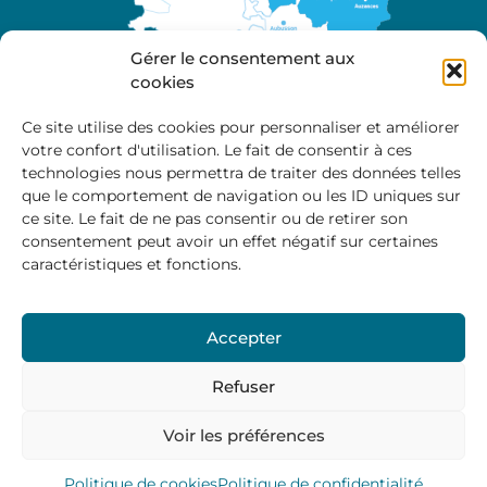
Gérer le consentement aux
cookies
Ce site utilise des cookies pour personnaliser et améliorer
votre confort d'utilisation. Le fait de consentir à ces
A propos
technologies nous permettra de traiter des données telles
Site officiel de la Communauté de Communes
que le comportement de navigation ou les ID uniques sur
Marche et Combraille en Aquitaine
ce site. Le fait de ne pas consentir ou de retirer son
consentement peut avoir un effet négatif sur certaines
caractéristiques et fonctions.
Horaires d’ouverture :
Accepter
Du lundi au jeudi :
9:00 – 12:00 / 14:00 – 17:00
Vendredi
: 9:00 – 12:00
Refuser
Voir les préférences
Mentions Légales
–
Politique des cookies
–
Politique de
confidentialité
– © 2024 Communauté de communes
Marche et Combraille
Politique de cookies
Politique de confidentialité