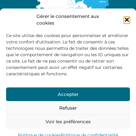
Gérer le consentement aux
cookies
Ce site utilise des cookies pour personnaliser et améliorer
votre confort d'utilisation. Le fait de consentir à ces
A propos
technologies nous permettra de traiter des données telles
Site officiel de la Communauté de Communes
que le comportement de navigation ou les ID uniques sur
Marche et Combraille en Aquitaine
ce site. Le fait de ne pas consentir ou de retirer son
consentement peut avoir un effet négatif sur certaines
caractéristiques et fonctions.
Horaires d’ouverture :
Accepter
Du lundi au jeudi :
9:00 – 12:00 / 14:00 – 17:00
Vendredi
: 9:00 – 12:00
Refuser
Voir les préférences
Mentions Légales
–
Politique des cookies
–
Politique de
confidentialité
– © 2024 Communauté de communes
Marche et Combraille
Politique de cookies
Politique de confidentialité