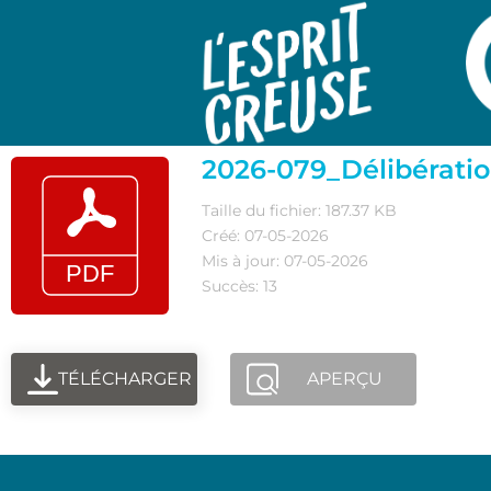
2026-079_Délibératio
Taille du fichier: 187.37 KB
Créé: 07-05-2026
Mis à jour: 07-05-2026
Succès: 13
TÉLÉCHARGER
APERÇU