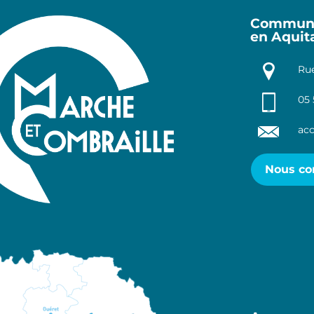
Communa
en Aquit
Rue
05 
acc
Nous co