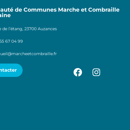
uté de Communes Marche et Combraille
aine
 de l’étang, 23700 Auzances
55 67 04 99
ueil@marcheetcombraille.fr
ntacter