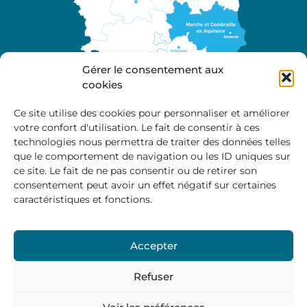
Gérer le consentement aux
cookies
Ce site utilise des cookies pour personnaliser et améliorer
votre confort d'utilisation. Le fait de consentir à ces
A propos
technologies nous permettra de traiter des données telles
Site officiel de la Communauté de Communes
que le comportement de navigation ou les ID uniques sur
Marche et Combraille en Aquitaine
ce site. Le fait de ne pas consentir ou de retirer son
consentement peut avoir un effet négatif sur certaines
caractéristiques et fonctions.
Horaires d’ouverture :
Accepter
Du lundi au jeudi :
9:00 – 12:00 / 14:00 – 17:00
Vendredi
: 9:00 – 12:00
Refuser