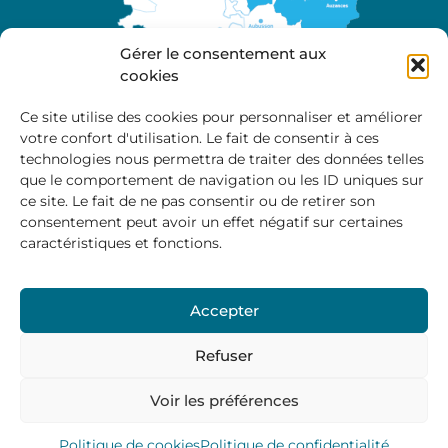
Gérer le consentement aux
cookies
Ce site utilise des cookies pour personnaliser et améliorer
votre confort d'utilisation. Le fait de consentir à ces
A propos
technologies nous permettra de traiter des données telles
Site officiel de la Communauté de Communes
que le comportement de navigation ou les ID uniques sur
Marche et Combraille en Aquitaine
ce site. Le fait de ne pas consentir ou de retirer son
consentement peut avoir un effet négatif sur certaines
caractéristiques et fonctions.
Horaires d’ouverture :
Accepter
Du lundi au jeudi :
9:00 – 12:00 / 14:00 – 17:00
Vendredi
: 9:00 – 12:00
Refuser
Voir les préférences
Mentions Légales
–
Politique des cookies
–
Politique de
confidentialité
– © 2024 Communauté de communes
Marche et Combraille
Politique de cookies
Politique de confidentialité