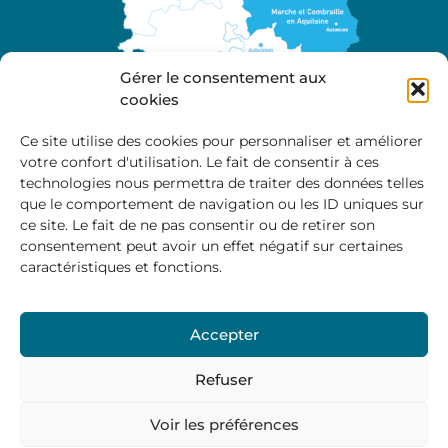
Gérer le consentement aux
cookies
Ce site utilise des cookies pour personnaliser et améliorer
votre confort d'utilisation. Le fait de consentir à ces
A propos
technologies nous permettra de traiter des données telles
Site officiel de la Communauté de Communes
que le comportement de navigation ou les ID uniques sur
Marche et Combraille en Aquitaine
ce site. Le fait de ne pas consentir ou de retirer son
consentement peut avoir un effet négatif sur certaines
caractéristiques et fonctions.
Horaires d’ouverture :
Accepter
Du lundi au jeudi :
9:00 – 12:00 / 14:00 – 17:00
Vendredi
: 9:00 – 12:00
Refuser
Voir les préférences
Mentions Légales
–
Politique des cookies
–
Politique de
confidentialité
– © 2024 Communauté de communes