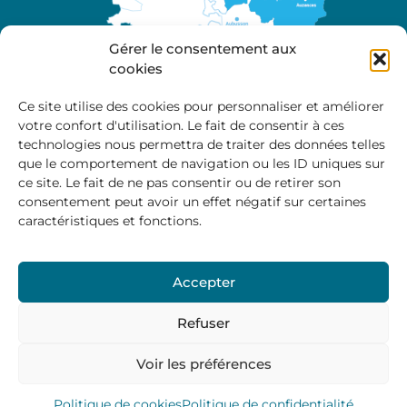
Gérer le consentement aux
cookies
Ce site utilise des cookies pour personnaliser et améliorer
votre confort d'utilisation. Le fait de consentir à ces
A propos
technologies nous permettra de traiter des données telles
Site officiel de la Communauté de Communes
que le comportement de navigation ou les ID uniques sur
Marche et Combraille en Aquitaine
ce site. Le fait de ne pas consentir ou de retirer son
consentement peut avoir un effet négatif sur certaines
caractéristiques et fonctions.
Horaires d’ouverture :
Accepter
Du lundi au jeudi :
9:00 – 12:00 / 14:00 – 17:00
Vendredi
: 9:00 – 12:00
Refuser
Voir les préférences
Mentions Légales
–
Politique des cookies
–
Politique de
confidentialité
– © 2024 Communauté de communes
Marche et Combraille
Politique de cookies
Politique de confidentialité