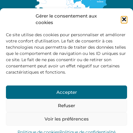
Gérer le consentement aux
cookies
Ce site utilise des cookies pour personnaliser et améliorer
votre confort d'utilisation. Le fait de consentir à ces
A propos
technologies nous permettra de traiter des données telles
Site officiel de la Communauté de Communes
que le comportement de navigation ou les ID uniques sur
Marche et Combraille en Aquitaine
ce site. Le fait de ne pas consentir ou de retirer son
consentement peut avoir un effet négatif sur certaines
caractéristiques et fonctions.
Horaires d’ouverture :
Accepter
Du lundi au jeudi :
9:00 – 12:00 / 14:00 – 17:00
Vendredi
: 9:00 – 12:00
Refuser
Voir les préférences
Mentions Légales
–
Politique des cookies
–
Politique de
confidentialité
– © 2024 Communauté de communes
Marche et Combraille
Politique de cookies
Politique de confidentialité