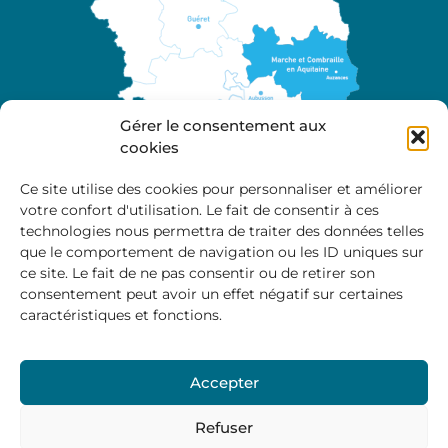
Gérer le consentement aux
cookies
Ce site utilise des cookies pour personnaliser et améliorer
votre confort d'utilisation. Le fait de consentir à ces
A propos
technologies nous permettra de traiter des données telles
Site officiel de la Communauté de Communes
que le comportement de navigation ou les ID uniques sur
Marche et Combraille en Aquitaine
ce site. Le fait de ne pas consentir ou de retirer son
consentement peut avoir un effet négatif sur certaines
caractéristiques et fonctions.
Horaires d’ouverture :
Accepter
Du lundi au jeudi :
9:00 – 12:00 / 14:00 – 17:00
Vendredi
: 9:00 – 12:00
Refuser