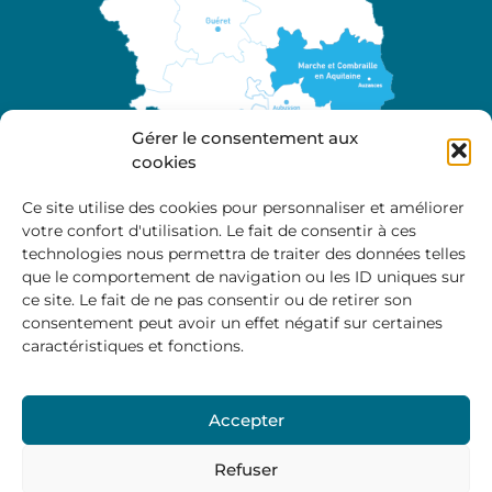
Gérer le consentement aux
cookies
Ce site utilise des cookies pour personnaliser et améliorer
votre confort d'utilisation. Le fait de consentir à ces
A propos
technologies nous permettra de traiter des données telles
Site officiel de la Communauté de Communes
que le comportement de navigation ou les ID uniques sur
Marche et Combraille en Aquitaine
ce site. Le fait de ne pas consentir ou de retirer son
consentement peut avoir un effet négatif sur certaines
caractéristiques et fonctions.
Horaires d’ouverture :
Accepter
Du lundi au jeudi :
9:00 – 12:00 / 14:00 – 17:00
Vendredi
: 9:00 – 12:00
Refuser