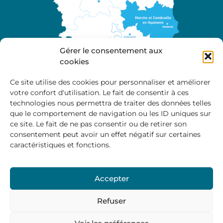
Gérer le consentement aux
cookies
Ce site utilise des cookies pour personnaliser et améliorer
votre confort d'utilisation. Le fait de consentir à ces
A propos
technologies nous permettra de traiter des données telles
Site officiel de la Communauté de Communes
que le comportement de navigation ou les ID uniques sur
Marche et Combraille en Aquitaine
ce site. Le fait de ne pas consentir ou de retirer son
consentement peut avoir un effet négatif sur certaines
caractéristiques et fonctions.
Horaires d’ouverture :
Accepter
Du lundi au jeudi :
9:00 – 12:00 / 14:00 – 17:00
Vendredi
: 9:00 – 12:00
Refuser