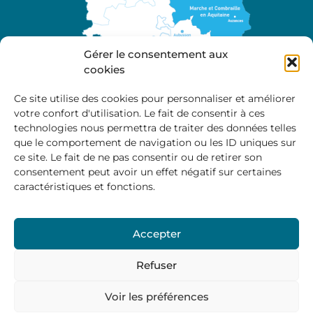
Gérer le consentement aux
cookies
Ce site utilise des cookies pour personnaliser et améliorer
votre confort d'utilisation. Le fait de consentir à ces
A propos
technologies nous permettra de traiter des données telles
Site officiel de la Communauté de Communes
que le comportement de navigation ou les ID uniques sur
Marche et Combraille en Aquitaine
ce site. Le fait de ne pas consentir ou de retirer son
consentement peut avoir un effet négatif sur certaines
caractéristiques et fonctions.
Horaires d’ouverture :
Accepter
Du lundi au jeudi :
9:00 – 12:00 / 14:00 – 17:00
Vendredi
: 9:00 – 12:00
Refuser
Voir les préférences
Mentions Légales
–
Politique des cookies
–
Politique de
confidentialité
– © 2024 Communauté de communes