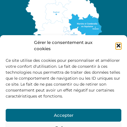
Gérer le consentement aux
cookies
Ce site utilise des cookies pour personnaliser et améliorer
votre confort d'utilisation. Le fait de consentir à ces
A propos
technologies nous permettra de traiter des données telles
Site officiel de la Communauté de Communes
que le comportement de navigation ou les ID uniques sur
Marche et Combraille en Aquitaine
ce site. Le fait de ne pas consentir ou de retirer son
consentement peut avoir un effet négatif sur certaines
caractéristiques et fonctions.
Horaires d’ouverture :
Accepter
Du lundi au jeudi :
9:00 – 12:00 / 14:00 – 17:00
Vendredi
: 9:00 – 12:00