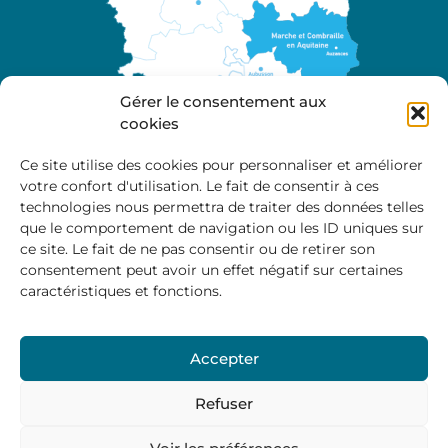
Gérer le consentement aux
cookies
Ce site utilise des cookies pour personnaliser et améliorer
votre confort d'utilisation. Le fait de consentir à ces
A propos
technologies nous permettra de traiter des données telles
Site officiel de la Communauté de Communes
que le comportement de navigation ou les ID uniques sur
Marche et Combraille en Aquitaine
ce site. Le fait de ne pas consentir ou de retirer son
consentement peut avoir un effet négatif sur certaines
caractéristiques et fonctions.
Horaires d’ouverture :
Accepter
Du lundi au jeudi :
9:00 – 12:00 / 14:00 – 17:00
Vendredi
: 9:00 – 12:00
Refuser