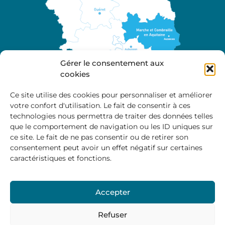
Gérer le consentement aux
cookies
Ce site utilise des cookies pour personnaliser et améliorer
votre confort d'utilisation. Le fait de consentir à ces
A propos
technologies nous permettra de traiter des données telles
Site officiel de la Communauté de Communes
que le comportement de navigation ou les ID uniques sur
Marche et Combraille en Aquitaine
ce site. Le fait de ne pas consentir ou de retirer son
consentement peut avoir un effet négatif sur certaines
caractéristiques et fonctions.
Horaires d’ouverture :
Accepter
Du lundi au jeudi :
9:00 – 12:00 / 14:00 – 17:00
Vendredi
: 9:00 – 12:00
Refuser