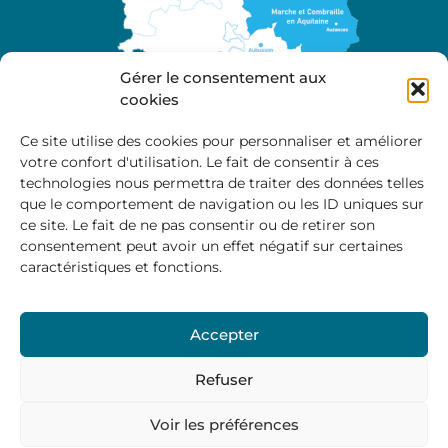
Gérer le consentement aux
cookies
Ce site utilise des cookies pour personnaliser et améliorer
votre confort d'utilisation. Le fait de consentir à ces
A propos
technologies nous permettra de traiter des données telles
Site officiel de la Communauté de Communes
que le comportement de navigation ou les ID uniques sur
Marche et Combraille en Aquitaine
ce site. Le fait de ne pas consentir ou de retirer son
consentement peut avoir un effet négatif sur certaines
caractéristiques et fonctions.
Horaires d’ouverture :
Accepter
Du lundi au jeudi :
9:00 – 12:00 / 14:00 – 17:00
Vendredi
: 9:00 – 12:00
Refuser
Voir les préférences
Mentions Légales
–
Politique des cookies
–
Politique de
confidentialité
– © 2024 Communauté de communes