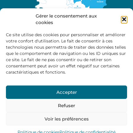
Gérer le consentement aux
cookies
Ce site utilise des cookies pour personnaliser et améliorer
votre confort d'utilisation. Le fait de consentir à ces
A propos
technologies nous permettra de traiter des données telles
Site officiel de la Communauté de Communes
que le comportement de navigation ou les ID uniques sur
Marche et Combraille en Aquitaine
ce site. Le fait de ne pas consentir ou de retirer son
consentement peut avoir un effet négatif sur certaines
caractéristiques et fonctions.
Horaires d’ouverture :
Accepter
Du lundi au jeudi :
9:00 – 12:00 / 14:00 – 17:00
Vendredi
: 9:00 – 12:00
Refuser
Voir les préférences
Mentions Légales
–
Politique des cookies
–
Politique de
confidentialité
– © 2024 Communauté de communes
Marche et Combraille
Politique de cookies
Politique de confidentialité