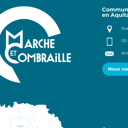
Communa
en Aquit
Rue
05 
acc
Nous co