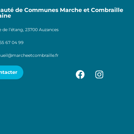
uté de Communes Marche et Combraille
aine
 de l’étang, 23700 Auzances
55 67 04 99
ueil@marcheetcombraille.fr
ntacter