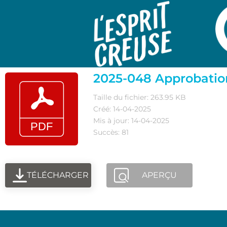
2025-048 Approbatio
Taille du fichier: 263.95 KB
Créé: 14-04-2025
Mis à jour: 14-04-2025
Succès: 81
TÉLÉCHARGER
APERÇU