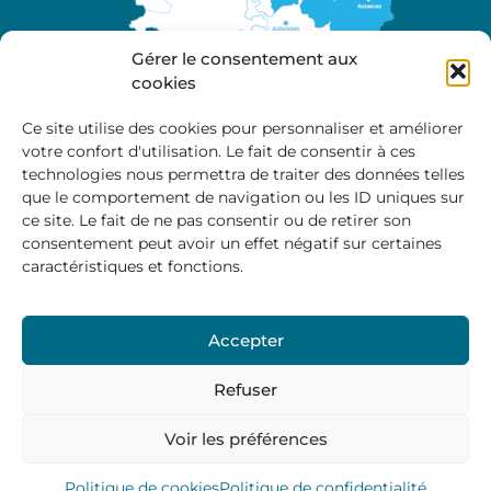
Gérer le consentement aux
cookies
Ce site utilise des cookies pour personnaliser et améliorer
votre confort d'utilisation. Le fait de consentir à ces
A propos
technologies nous permettra de traiter des données telles
Site officiel de la Communauté de Communes
que le comportement de navigation ou les ID uniques sur
Marche et Combraille en Aquitaine
ce site. Le fait de ne pas consentir ou de retirer son
consentement peut avoir un effet négatif sur certaines
caractéristiques et fonctions.
Horaires d’ouverture :
Accepter
Du lundi au jeudi :
9:00 – 12:00 / 14:00 – 17:00
Vendredi
: 9:00 – 12:00
Refuser
Voir les préférences
Mentions Légales
–
Politique des cookies
–
Politique de
confidentialité
– © 2024 Communauté de communes
Marche et Combraille
Politique de cookies
Politique de confidentialité