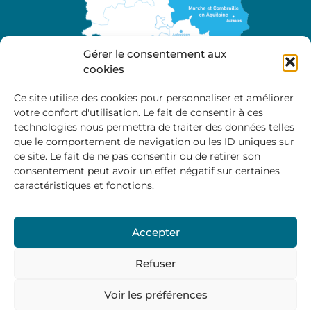
Gérer le consentement aux
cookies
Ce site utilise des cookies pour personnaliser et améliorer
votre confort d'utilisation. Le fait de consentir à ces
A propos
technologies nous permettra de traiter des données telles
Site officiel de la Communauté de Communes
que le comportement de navigation ou les ID uniques sur
Marche et Combraille en Aquitaine
ce site. Le fait de ne pas consentir ou de retirer son
consentement peut avoir un effet négatif sur certaines
caractéristiques et fonctions.
Horaires d’ouverture :
Accepter
Du lundi au jeudi :
9:00 – 12:00 / 14:00 – 17:00
Vendredi
: 9:00 – 12:00
Refuser
Voir les préférences
Mentions Légales
–
Politique des cookies
–
Politique de
confidentialité
– © 2024 Communauté de communes