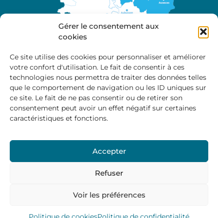
Gérer le consentement aux
cookies
Ce site utilise des cookies pour personnaliser et améliorer
votre confort d'utilisation. Le fait de consentir à ces
A propos
technologies nous permettra de traiter des données telles
Site officiel de la Communauté de Communes
que le comportement de navigation ou les ID uniques sur
Marche et Combraille en Aquitaine
ce site. Le fait de ne pas consentir ou de retirer son
consentement peut avoir un effet négatif sur certaines
caractéristiques et fonctions.
Horaires d’ouverture :
Accepter
Du lundi au jeudi :
9:00 – 12:00 / 14:00 – 17:00
Vendredi
: 9:00 – 12:00
Refuser
Voir les préférences
Mentions Légales
–
Politique des cookies
–
Politique de
confidentialité
– © 2024 Communauté de communes
Marche et Combraille
Politique de cookies
Politique de confidentialité