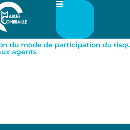
ion du mode de participation du ris
 aux agents