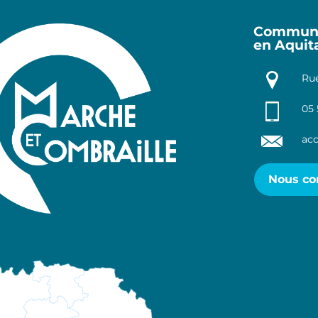
Communa
en Aquit
Rue
05 
acc
Nous co