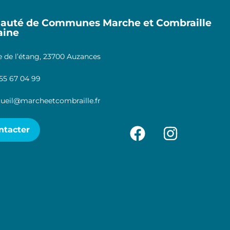
uté de Communes Marche et Combraille
aine
 de l’étang, 23700 Auzances
55 67 04 99
ueil@marcheetcombraille.fr
ntacter