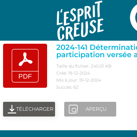
2024-141 Déterminat
participation versée
Taille du fichier: 240.01 KB
Créé: 19-12-2024
Mis à jour: 19-12-2024
Succès: 62
TÉLÉCHARGER
APERÇU