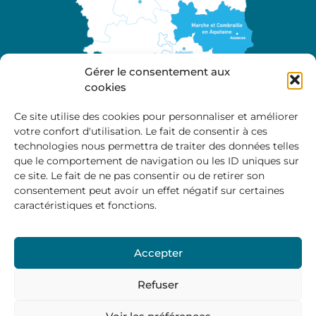
Gérer le consentement aux
cookies
Ce site utilise des cookies pour personnaliser et améliorer
votre confort d'utilisation. Le fait de consentir à ces
A propos
technologies nous permettra de traiter des données telles
Site officiel de la Communauté de Communes
que le comportement de navigation ou les ID uniques sur
Marche et Combraille en Aquitaine
ce site. Le fait de ne pas consentir ou de retirer son
consentement peut avoir un effet négatif sur certaines
caractéristiques et fonctions.
Horaires d’ouverture :
Accepter
Du lundi au jeudi :
9:00 – 12:00 / 14:00 – 17:00
Vendredi
: 9:00 – 12:00
Refuser