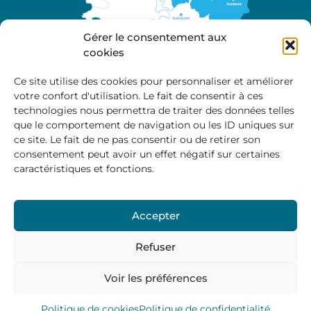
Gérer le consentement aux
cookies
Ce site utilise des cookies pour personnaliser et améliorer
votre confort d'utilisation. Le fait de consentir à ces
A propos
technologies nous permettra de traiter des données telles
Site officiel de la Communauté de Communes
que le comportement de navigation ou les ID uniques sur
Marche et Combraille en Aquitaine
ce site. Le fait de ne pas consentir ou de retirer son
consentement peut avoir un effet négatif sur certaines
caractéristiques et fonctions.
Horaires d’ouverture :
Accepter
Du lundi au jeudi :
9:00 – 12:00 / 14:00 – 17:00
Vendredi
: 9:00 – 12:00
Refuser
Voir les préférences
Mentions Légales
–
Politique des cookies
–
Politique de
confidentialité
– © 2024 Communauté de communes
Marche et Combraille
Politique de cookies
Politique de confidentialité