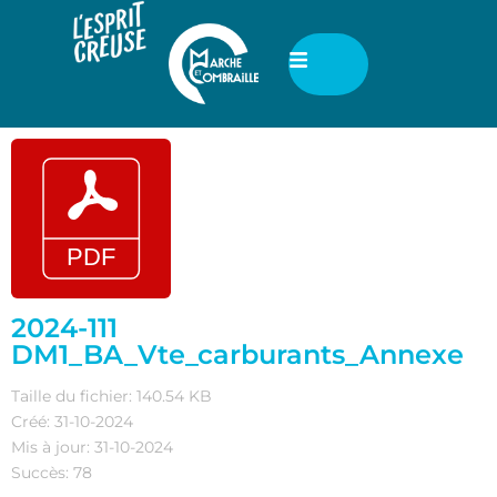
2024-111
DM1_BA_Vte_carburants_Annexe
Taille du fichier: 140.54 KB
Créé: 31-10-2024
Mis à jour: 31-10-2024
Succès: 78