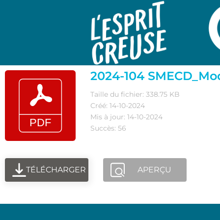
2024-104 SMECD_Modi
Taille du fichier: 338.75 KB
Créé: 14-10-2024
Mis à jour: 14-10-2024
Succès: 56
TÉLÉCHARGER
APERÇU