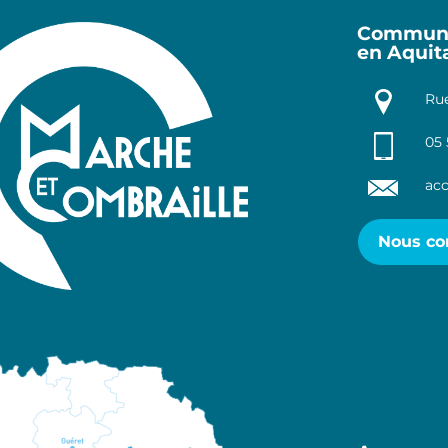
Communa
en Aquit
Rue
05 
acc
Nous co