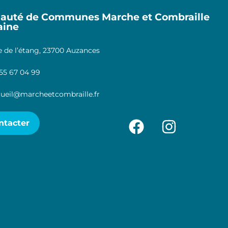
uté de Communes Marche et Combraille
aine
 de l’étang, 23700 Auzances
55 67 04 99
ueil@marcheetcombraille.fr
ntacter