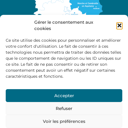
Gérer le consentement aux
cookies
Ce site utilise des cookies pour personnaliser et améliorer
votre confort d'utilisation. Le fait de consentir à ces
A propos
technologies nous permettra de traiter des données telles
Site officiel de la Communauté de Communes
que le comportement de navigation ou les ID uniques sur
Marche et Combraille en Aquitaine
ce site. Le fait de ne pas consentir ou de retirer son
consentement peut avoir un effet négatif sur certaines
caractéristiques et fonctions.
Horaires d’ouverture :
Accepter
Du lundi au jeudi :
9:00 – 12:00 / 14:00 – 17:00
Vendredi
: 9:00 – 12:00
Refuser
Voir les préférences
Mentions Légales
–
Politique des cookies
–
Politique de
confidentialité
– © 2024 Communauté de communes