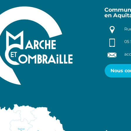
Communa
en Aquit
Rue
05 
acc
Nous co