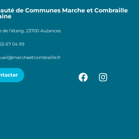
uté de Communes Marche et Combraille
aine
 de l’étang, 23700 Auzances
55 67 04 99
ueil@marcheetcombraille.fr
ntacter