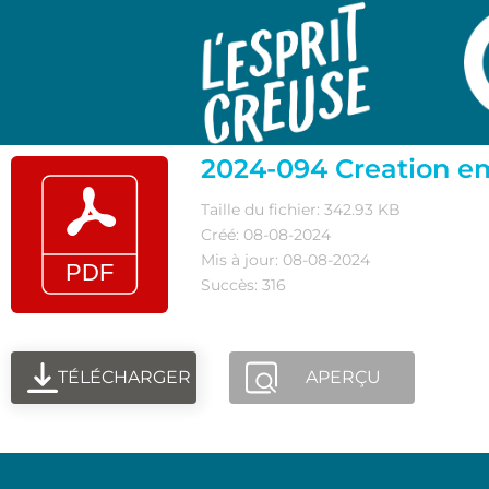
2024-094 Creation em
Taille du fichier: 342.93 KB
Créé: 08-08-2024
Mis à jour: 08-08-2024
Succès: 316
TÉLÉCHARGER
APERÇU