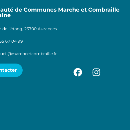
uté de Communes Marche et Combraille
aine
 de l’étang, 23700 Auzances
55 67 04 99
ueil@marcheetcombraille.fr
ntacter