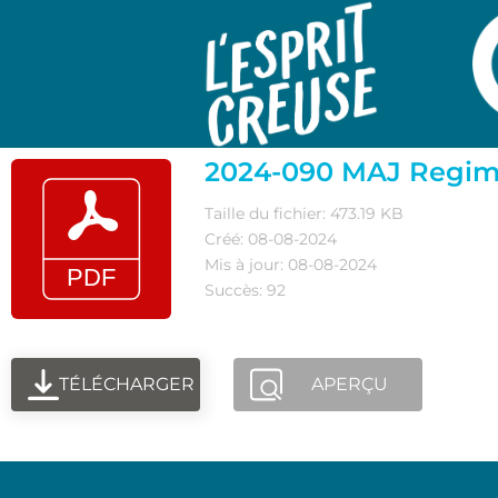
2024-090 MAJ Regime
Taille du fichier: 473.19 KB
Créé: 08-08-2024
Mis à jour: 08-08-2024
Succès: 92
TÉLÉCHARGER
APERÇU