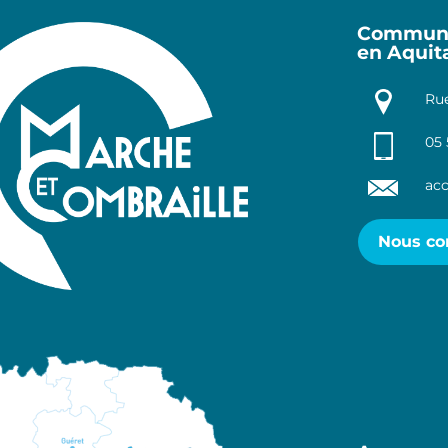
Communa
en Aquit
Rue
05 
acc
Nous co