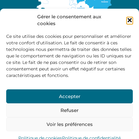
Gérer le consentement aux
cookies
Ce site utilise des cookies pour personnaliser et améliorer
votre confort d'utilisation. Le fait de consentir à ces
A propos
technologies nous permettra de traiter des données telles
Site officiel de la Communauté de Communes
que le comportement de navigation ou les ID uniques sur
Marche et Combraille en Aquitaine
ce site. Le fait de ne pas consentir ou de retirer son
consentement peut avoir un effet négatif sur certaines
caractéristiques et fonctions.
Horaires d’ouverture :
Accepter
Du lundi au jeudi :
9:00 – 12:00 / 14:00 – 17:00
Vendredi
: 9:00 – 12:00
Refuser
Voir les préférences
Mentions Légales
–
Politique des cookies
–
Politique de
confidentialité
– © 2024 Communauté de communes
Marche et Combraille
Politique de cookies
Politique de confidentialité