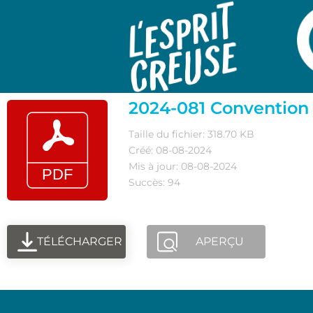
2024-081 Convention
Taille du fichier: 318.70 KB
Créé: 08-08-2024
Mis à jour: 08-08-2024
Succès: 94
TÉLÉCHARGER
APERÇU