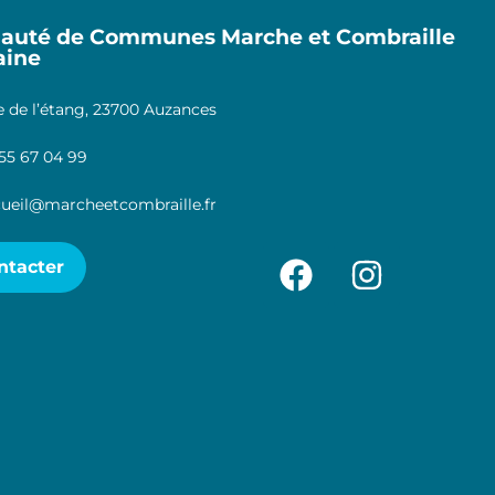
uté de Communes Marche et Combraille
aine
 de l’étang, 23700 Auzances
55 67 04 99
ueil@marcheetcombraille.fr
ntacter