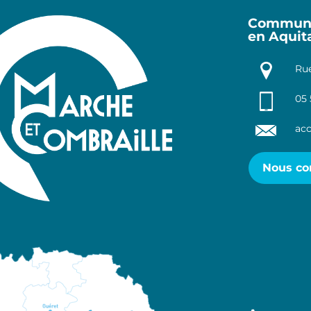
Communa
en Aquit
Rue
05 
acc
Nous co