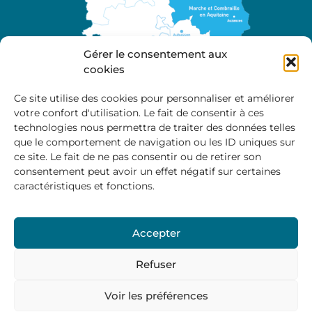
Gérer le consentement aux
cookies
Ce site utilise des cookies pour personnaliser et améliorer
votre confort d'utilisation. Le fait de consentir à ces
A propos
technologies nous permettra de traiter des données telles
Site officiel de la Communauté de Communes
que le comportement de navigation ou les ID uniques sur
Marche et Combraille en Aquitaine
ce site. Le fait de ne pas consentir ou de retirer son
consentement peut avoir un effet négatif sur certaines
caractéristiques et fonctions.
Horaires d’ouverture :
Accepter
Du lundi au jeudi :
9:00 – 12:00 / 14:00 – 17:00
Vendredi
: 9:00 – 12:00
Refuser
Voir les préférences
Mentions Légales
–
Politique des cookies
–
Politique de
confidentialité
– © 2024 Communauté de communes