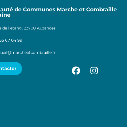
uté de Communes Marche et Combraille
aine
 de l’étang, 23700 Auzances
55 67 04 99
ueil@marcheetcombraille.fr
ntacter