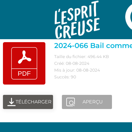
2024-066 Bail comme
Taille du fichier: 496.44 KB
Créé: 08-08-2024
Mis à jour: 08-08-2024
Succès: 90
TÉLÉCHARGER
APERÇU