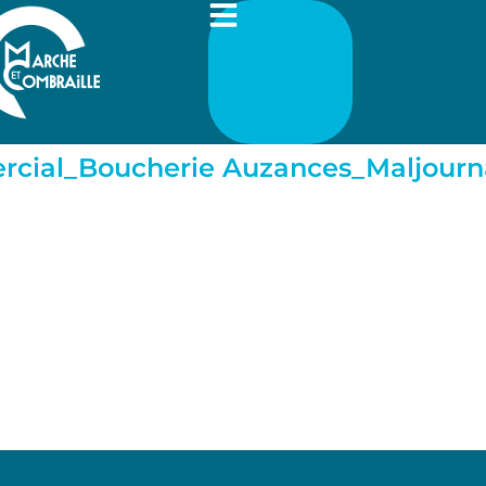
rcial_Boucherie Auzances_Maljourn