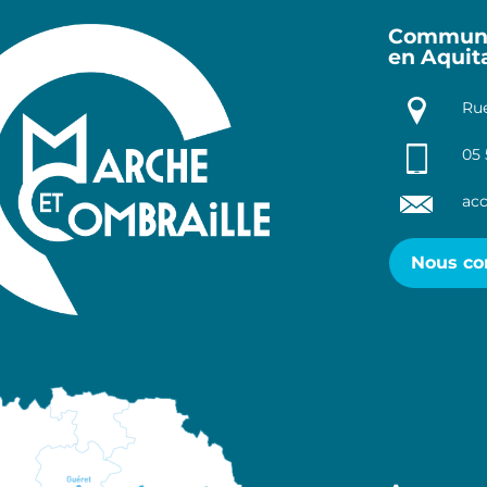
Communa
en Aquit
Rue
05 
acc
Nous co