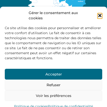
Gérer le consentement aux
cookies
Ce site utilise des cookies pour personnaliser et améliorer
votre confort d'utilisation. Le fait de consentir à ces
A propos
technologies nous permettra de traiter des données telles
Site officiel de la Communauté de Communes
que le comportement de navigation ou les ID uniques sur
Marche et Combraille en Aquitaine
ce site. Le fait de ne pas consentir ou de retirer son
consentement peut avoir un effet négatif sur certaines
caractéristiques et fonctions.
Horaires d’ouverture :
Accepter
Du lundi au jeudi :
9:00 – 12:00 / 14:00 – 17:00
Vendredi
: 9:00 – 12:00
Refuser
Voir les préférences
Mentions Légales
–
Politique des cookies
–
Politique de
confidentialité
– © 2024 Communauté de communes
Marche et Combraille
Politique de cookies
Politique de confidentialité