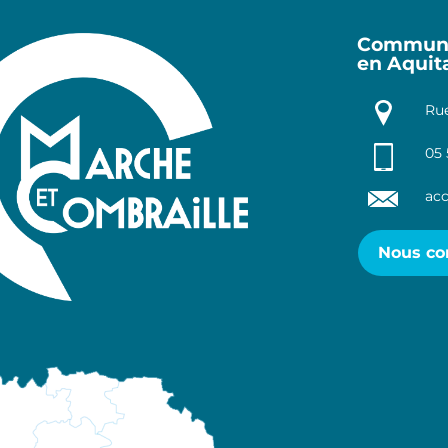
Communa
en Aquit
Rue
05 
acc
Nous co