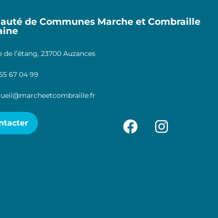
uté de Communes Marche et Combraille
aine
 de l’étang, 23700 Auzances
55 67 04 99
ueil@marcheetcombraille.fr
ntacter