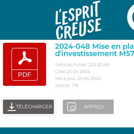
2024-048 Mise en plac
d'investissement M5
Taille du fichier: 233.33 KB
Créé: 23-04-2024
Mis à jour: 23-04-2024
Succès: 176
TÉLÉCHARGER
APERÇU