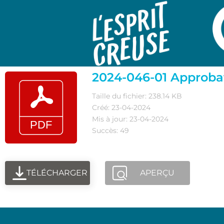
2024-046-01 Approba
Taille du fichier: 238.14 KB
Créé: 23-04-2024
Mis à jour: 23-04-2024
Succès: 49
TÉLÉCHARGER
APERÇU