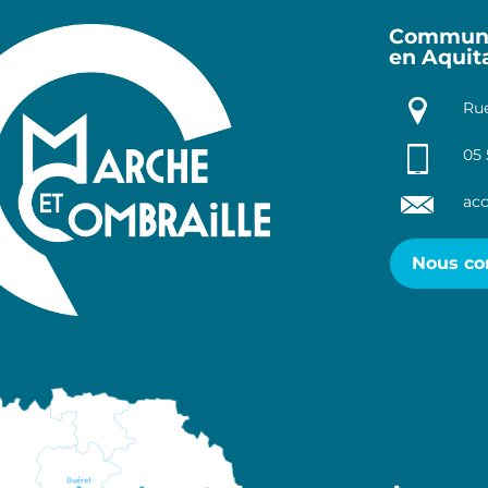
Communa
en Aquit
Rue
05 
acc
Nous co