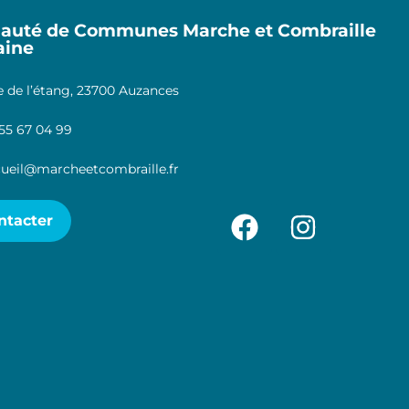
uté de Communes Marche et Combraille
aine
 de l’étang, 23700 Auzances
55 67 04 99
ueil@marcheetcombraille.fr
ntacter