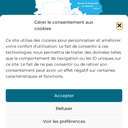
Gérer le consentement aux
cookies
Ce site utilise des cookies pour personnaliser et améliorer
votre confort d'utilisation. Le fait de consentir à ces
A propos
technologies nous permettra de traiter des données telles
Site officiel de la Communauté de Communes
que le comportement de navigation ou les ID uniques sur
Marche et Combraille en Aquitaine
ce site. Le fait de ne pas consentir ou de retirer son
consentement peut avoir un effet négatif sur certaines
caractéristiques et fonctions.
Horaires d’ouverture :
Accepter
Du lundi au jeudi :
9:00 – 12:00 / 14:00 – 17:00
Vendredi
: 9:00 – 12:00
Refuser
Voir les préférences
Mentions Légales
–
Politique des cookies
–
Politique de
confidentialité
– © 2024 Communauté de communes