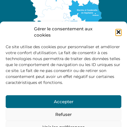
Gérer le consentement aux
cookies
Ce site utilise des cookies pour personnaliser et améliorer
votre confort d'utilisation. Le fait de consentir à ces
A propos
technologies nous permettra de traiter des données telles
Site officiel de la Communauté de Communes
que le comportement de navigation ou les ID uniques sur
Marche et Combraille en Aquitaine
ce site. Le fait de ne pas consentir ou de retirer son
consentement peut avoir un effet négatif sur certaines
caractéristiques et fonctions.
Horaires d’ouverture :
Accepter
Du lundi au jeudi :
9:00 – 12:00 / 14:00 – 17:00
Vendredi
: 9:00 – 12:00
Refuser