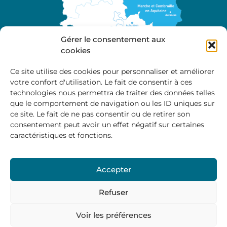
Gérer le consentement aux
cookies
Ce site utilise des cookies pour personnaliser et améliorer
votre confort d'utilisation. Le fait de consentir à ces
A propos
technologies nous permettra de traiter des données telles
Site officiel de la Communauté de Communes
que le comportement de navigation ou les ID uniques sur
Marche et Combraille en Aquitaine
ce site. Le fait de ne pas consentir ou de retirer son
consentement peut avoir un effet négatif sur certaines
caractéristiques et fonctions.
Horaires d’ouverture :
Accepter
Du lundi au jeudi :
9:00 – 12:00 / 14:00 – 17:00
Vendredi
: 9:00 – 12:00
Refuser
Voir les préférences
Mentions Légales
–
Politique des cookies
–
Politique de
confidentialité
– © 2024 Communauté de communes