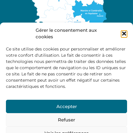
Gérer le consentement aux
cookies
Ce site utilise des cookies pour personnaliser et améliorer
votre confort d'utilisation. Le fait de consentir à ces
A propos
technologies nous permettra de traiter des données telles
Site officiel de la Communauté de Communes
que le comportement de navigation ou les ID uniques sur
Marche et Combraille en Aquitaine
ce site. Le fait de ne pas consentir ou de retirer son
consentement peut avoir un effet négatif sur certaines
caractéristiques et fonctions.
Horaires d’ouverture :
Accepter
Du lundi au jeudi :
9:00 – 12:00 / 14:00 – 17:00
Vendredi
: 9:00 – 12:00
Refuser