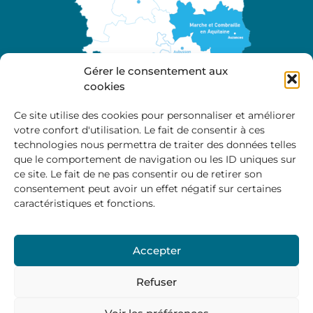
Gérer le consentement aux
cookies
Ce site utilise des cookies pour personnaliser et améliorer
votre confort d'utilisation. Le fait de consentir à ces
A propos
technologies nous permettra de traiter des données telles
Site officiel de la Communauté de Communes
que le comportement de navigation ou les ID uniques sur
Marche et Combraille en Aquitaine
ce site. Le fait de ne pas consentir ou de retirer son
consentement peut avoir un effet négatif sur certaines
caractéristiques et fonctions.
Horaires d’ouverture :
Accepter
Du lundi au jeudi :
9:00 – 12:00 / 14:00 – 17:00
Vendredi
: 9:00 – 12:00
Refuser