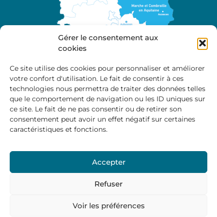
Gérer le consentement aux
cookies
Ce site utilise des cookies pour personnaliser et améliorer
votre confort d'utilisation. Le fait de consentir à ces
A propos
technologies nous permettra de traiter des données telles
Site officiel de la Communauté de Communes
que le comportement de navigation ou les ID uniques sur
Marche et Combraille en Aquitaine
ce site. Le fait de ne pas consentir ou de retirer son
consentement peut avoir un effet négatif sur certaines
caractéristiques et fonctions.
Horaires d’ouverture :
Accepter
Du lundi au jeudi :
9:00 – 12:00 / 14:00 – 17:00
Vendredi
: 9:00 – 12:00
Refuser
Voir les préférences
Mentions Légales
–
Politique des cookies
–
Politique de
confidentialité
– © 2024 Communauté de communes