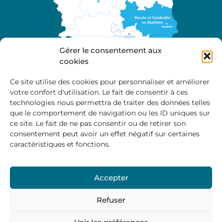
Gérer le consentement aux
cookies
Ce site utilise des cookies pour personnaliser et améliorer
votre confort d'utilisation. Le fait de consentir à ces
A propos
technologies nous permettra de traiter des données telles
Site officiel de la Communauté de Communes
que le comportement de navigation ou les ID uniques sur
Marche et Combraille en Aquitaine
ce site. Le fait de ne pas consentir ou de retirer son
consentement peut avoir un effet négatif sur certaines
caractéristiques et fonctions.
Horaires d’ouverture :
Accepter
Du lundi au jeudi :
9:00 – 12:00 / 14:00 – 17:00
Vendredi
: 9:00 – 12:00
Refuser