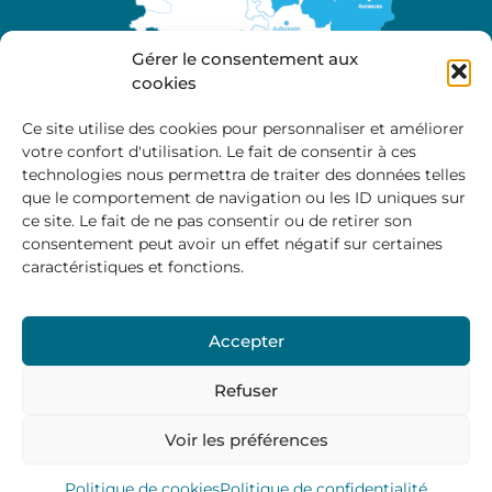
Gérer le consentement aux
cookies
Ce site utilise des cookies pour personnaliser et améliorer
votre confort d'utilisation. Le fait de consentir à ces
A propos
technologies nous permettra de traiter des données telles
Site officiel de la Communauté de Communes
que le comportement de navigation ou les ID uniques sur
Marche et Combraille en Aquitaine
ce site. Le fait de ne pas consentir ou de retirer son
consentement peut avoir un effet négatif sur certaines
caractéristiques et fonctions.
Horaires d’ouverture :
Accepter
Du lundi au jeudi :
9:00 – 12:00 / 14:00 – 17:00
Vendredi
: 9:00 – 12:00
Refuser
Voir les préférences
Mentions Légales
–
Politique des cookies
–
Politique de
confidentialité
– © 2024 Communauté de communes
Marche et Combraille
Politique de cookies
Politique de confidentialité