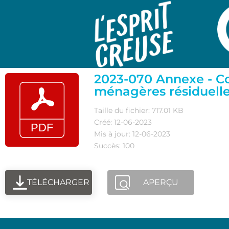
2023-070 Annexe - Co
ménagères résiduell
Taille du fichier: 717.01 KB
Créé: 12-06-2023
Mis à jour: 12-06-2023
Succès: 100
TÉLÉCHARGER
APERÇU