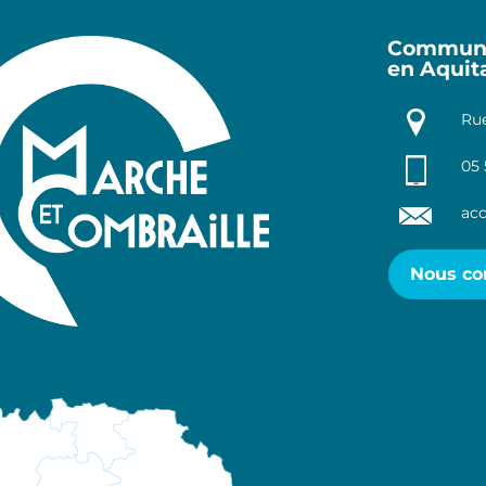
Communa
en Aquit
Rue
05 
acc
Nous co