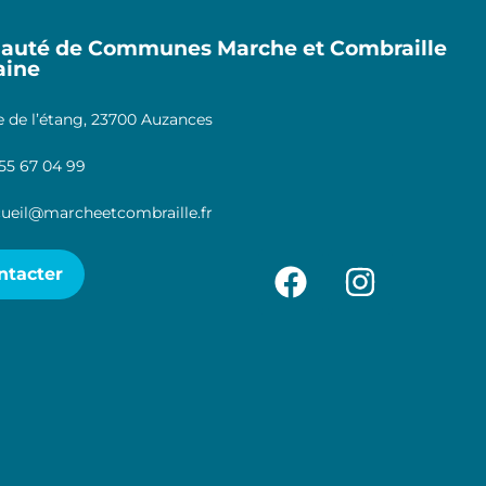
uté de Communes Marche et Combraille
aine
 de l’étang, 23700 Auzances
55 67 04 99
ueil@marcheetcombraille.fr
ntacter