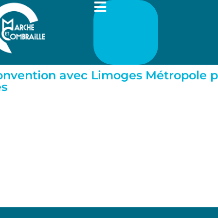
nvention avec Limoges Métropole po
es