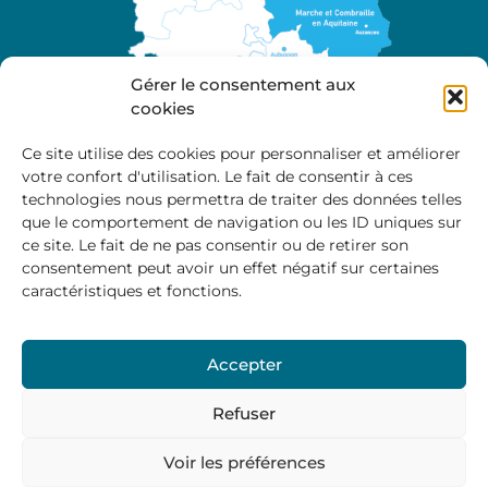
Gérer le consentement aux
cookies
Ce site utilise des cookies pour personnaliser et améliorer
votre confort d'utilisation. Le fait de consentir à ces
A propos
technologies nous permettra de traiter des données telles
Site officiel de la Communauté de Communes
que le comportement de navigation ou les ID uniques sur
Marche et Combraille en Aquitaine
ce site. Le fait de ne pas consentir ou de retirer son
consentement peut avoir un effet négatif sur certaines
caractéristiques et fonctions.
Horaires d’ouverture :
Accepter
Du lundi au jeudi :
9:00 – 12:00 / 14:00 – 17:00
Vendredi
: 9:00 – 12:00
Refuser
Voir les préférences
Mentions Légales
–
Politique des cookies
–
Politique de
confidentialité
– © 2024 Communauté de communes