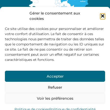
Gérer le consentement aux
cookies
Ce site utilise des cookies pour personnaliser et améliorer
votre confort d'utilisation. Le fait de consentir à ces
A propos
technologies nous permettra de traiter des données telles
Site officiel de la Communauté de Communes
que le comportement de navigation ou les ID uniques sur
Marche et Combraille en Aquitaine
ce site. Le fait de ne pas consentir ou de retirer son
consentement peut avoir un effet négatif sur certaines
caractéristiques et fonctions.
Horaires d’ouverture :
Accepter
Du lundi au jeudi :
9:00 – 12:00 / 14:00 – 17:00
Vendredi
: 9:00 – 12:00
Refuser
Voir les préférences
Mentions Légales
–
Politique des cookies
–
Politique de
confidentialité
– © 2024 Communauté de communes
Marche et Combraille
Politique de cookies
Politique de confidentialité