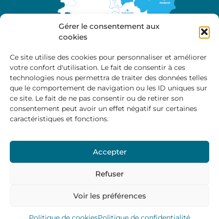
Gérer le consentement aux
cookies
Ce site utilise des cookies pour personnaliser et améliorer
votre confort d'utilisation. Le fait de consentir à ces
A propos
technologies nous permettra de traiter des données telles
Site officiel de la Communauté de Communes
que le comportement de navigation ou les ID uniques sur
Marche et Combraille en Aquitaine
ce site. Le fait de ne pas consentir ou de retirer son
consentement peut avoir un effet négatif sur certaines
caractéristiques et fonctions.
Horaires d’ouverture :
Accepter
Du lundi au jeudi :
9:00 – 12:00 / 14:00 – 17:00
Vendredi
: 9:00 – 12:00
Refuser
Voir les préférences
Mentions Légales
–
Politique des cookies
–
Politique de
confidentialité
– © 2024 Communauté de communes
Marche et Combraille
Politique de cookies
Politique de confidentialité